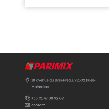
18 avenue du Bois-Préau, 92502 Rueil-
Malmaison
+33 01 47 08 92 09
contact