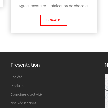
Agroalimentaire : Fabrication de chocolat
EN SAVOIR +
Présentation
N
Société
Produits
Domaines d’activité
Nos Réalisations