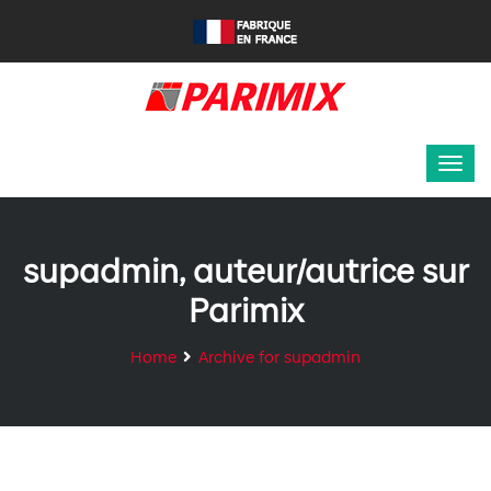
supadmin, auteur/autrice sur
Parimix
Home
Archive for supadmin