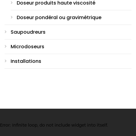
Doseur produits haute viscosité
Doseur pondéral ou gravimétrique
Saupoudreurs
Microdoseurs
Installations
Error: Infinite loop, do not include widget into itself.